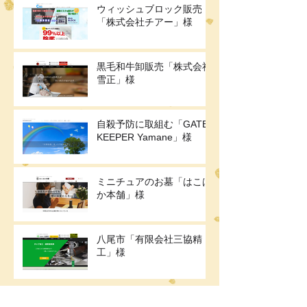
ウィッシュブロック販売
「株式会社チアー」様
黒毛和牛卸販売「株式会社
雪正」様
自殺予防に取組む「GATE
KEEPER Yamane」様
ミニチュアのお墓「はこは
か本舗」様
八尾市「有限会社三協精
工」様